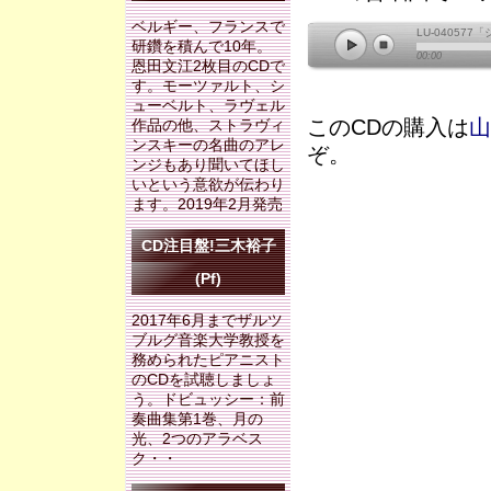
ベルギー、フランスで
LU-04057
研鑽を積んで10年。
00:00
恩田文江
2枚目のCDで
す。モーツァルト、シ
ューベルト、ラヴェル
このCDの購入は
山
作品の他、ストラヴィ
ンスキーの名曲のアレ
ぞ。
ンジもあり聞いてほし
いという意欲が伝わり
ます。2019年2月発売
CD注目盤!三木裕子
(Pf)
2017年6月までザルツ
ブルグ音楽大学教授を
務められたピアニスト
のCDを試聴しましょ
う。ドビュッシー：前
奏曲集第1巻、月の
光、2つのアラベス
ク・・