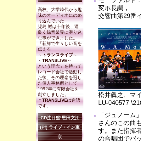
モーツァルト：
変ホ長調，
高校、大学時代から趣
交響曲第29番イ長
味のオーディオにのめ
り込んでいた
児島 巖は十年後、運
良く録音業界に潜り込
む事ができました。
「新鮮で生々しい音を
伝える
～
トランスライブ
～
～
TRANSLIVE
～
という理念」を持って
レコード会社で活動し
た後、その理念を冠し
た個人事務所として
1992年に有限会社を
松井眞之、マ
創立しました。
＊
TRANSLIVE
は造語
LU-040577 
です。
「ジュノーム
CD注目盤!恩田文江
さんのこの曲
(Pf) ライブ・イン東
す。また指揮
京
の合唱団でバ