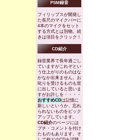
PSM録音
フィリップスが開発し
た長尺のマイクバーに
4本のマイクをセット
する方式とは別物。続
きは項目をクリック！
CD紹介
録音業界で長年過ごし
ていますがこれぞとい
う仕上がりのものはな
かなか出来ません。お
叱りを受けるものも世
に出していると思いま
すがお許しを・・・・
おすすめCD
は記憶に
新しいというか、忘れ
られないものをピック
アップしています。
CD紹介
のページには
プチ・コメントを付け
たものもあります。そ
して殆どのCDを試聴