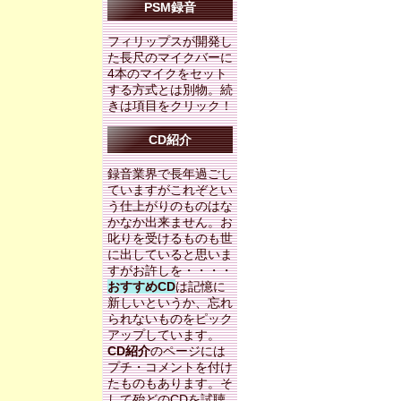
PSM録音
フィリップスが開発し
た長尺のマイクバーに
4本のマイクをセット
する方式とは別物。続
きは項目をクリック！
CD紹介
録音業界で長年過ごし
ていますがこれぞとい
う仕上がりのものはな
かなか出来ません。お
叱りを受けるものも世
に出していると思いま
すがお許しを・・・・
おすすめCD
は記憶に
新しいというか、忘れ
られないものをピック
アップしています。
CD紹介
のページには
プチ・コメントを付け
たものもあります。そ
して殆どのCDを試聴