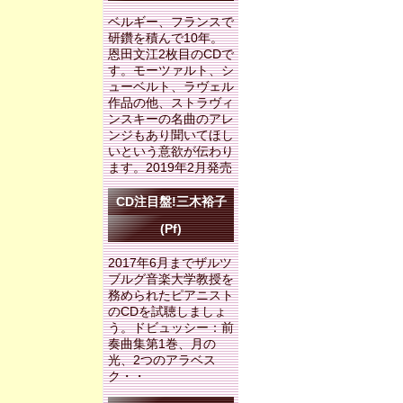
ベルギー、フランスで
研鑽を積んで10年。
恩田文江
2枚目のCDで
す。モーツァルト、シ
ューベルト、ラヴェル
作品の他、ストラヴィ
ンスキーの名曲のアレ
ンジもあり聞いてほし
いという意欲が伝わり
ます。2019年2月発売
CD注目盤!三木裕子
(Pf)
2017年6月までザルツ
ブルグ音楽大学教授を
務められたピアニスト
のCDを試聴しましょ
う。ドビュッシー：前
奏曲集第1巻、月の
光、2つのアラベス
ク・・