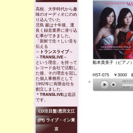
高校、大学時代から趣
味のオーディオにのめ
り込んでいた
児島 巖は十年後、運
良く録音業界に潜り込
む事ができました。
「新鮮で生々しい音を
伝える
～
トランスライブ
～
～
TRANSLIVE
～
という理念」を持って
船本貴美子（ピアノ
レコード会社で活動し
た後、その理念を冠し
HST-075 ￥3000
た個人事務所として
HST-07
1992年に有限会社を
00:00
創立しました。
＊
TRANSLIVE
は造語
です。
CD注目盤!恩田文江
(Pf) ライブ・イン東
京